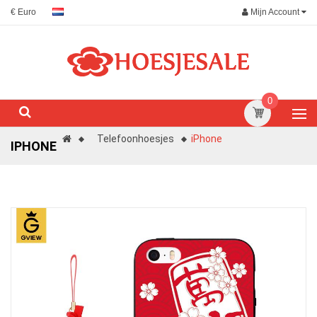
Mijn Account
€ Euro
0
Telefoonhoesjes
iPhone
IPHONE