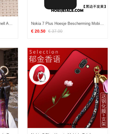
Nokia 7 Plus Hoesje Hoes Clamshell Anti-fall Blauw Siliconen Online
Nokia 7 Plus Hoesje Bescherming Mobiele Telefoon Zwart Hoes Mooie Sale
€ 20.50
€ 37.00