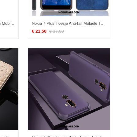
Nokia 7 Plus Hoesje Bescherming Mobiele Telefoon Siliconen Hoes Clamshell Goedkoop
Nokia 7 Plus Hoesje Anti-fall Mobiele Telefoon Hoes Bescherming Blauw Kopen
€ 21.50
€ 37.00