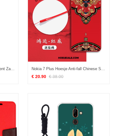
Nokia 7 Plus Hoesje Hoes Spotprent Zacht Nacht Siliconen Goedkoop
Nokia 7 Plus Hoesje Anti-fall Chinese Stijl Hoes Zacht Trend Korting
€ 20.90
€ 38.00