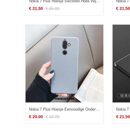
Nokia 7 Plus Hoesje Siliconen Hoes Wijnrood Clamshell Anti-fall Sale
€ 21.50
€ 35.00
€ 21.50
Nokia 7 Plus Hoesje Eenvoudige Ondersteuning Zacht Mobiele Telefoon Trendy Merk Kopen
€ 20.00
€ 32.00
€ 21.50