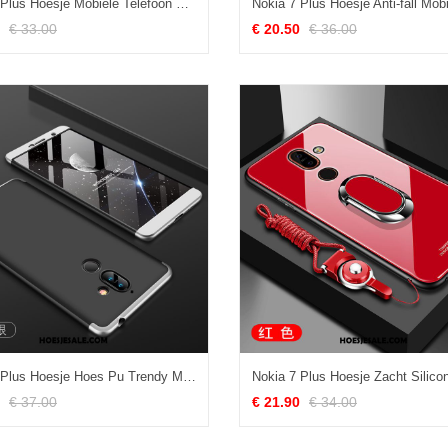
Nokia 7 Plus Hoesje Mobiele Telefoon Paleis Hoes Rood Scheppend Kopen
€ 33.00
€ 20.50
€ 36.00
Nokia 7 Plus Hoesje Hoes Pu Trendy Merk Persoonlijk All Inclusive Online
€ 37.00
€ 21.90
€ 34.00