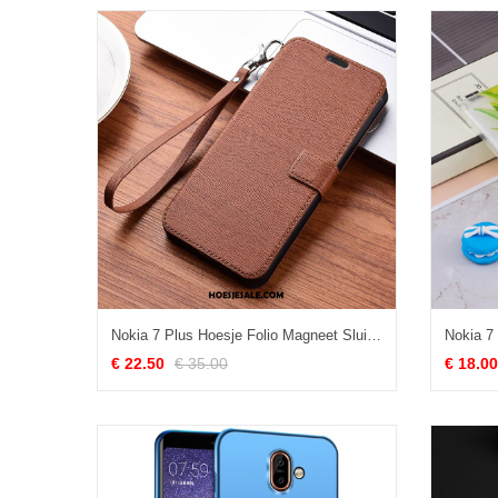
Nokia 7 Plus Hoesje Folio Magneet Sluit Zacht Hout Hoes Goedkoop
€ 22.50
€ 35.00
€ 18.00