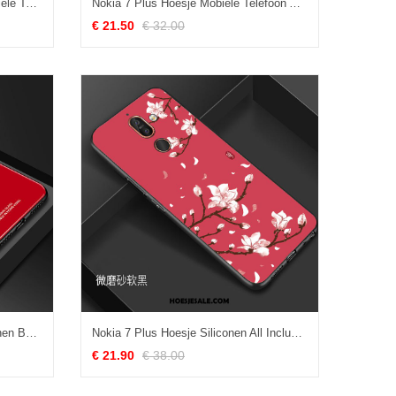
Nokia 7 Plus Hoesje Anti-fall Mobiele Telefoon Purper Chinese Stijl Hanger Kopen
Nokia 7 Plus Hoesje Mobiele Telefoon Anti-fall Bloemen Bescherming Trend Kopen
€ 21.50
€ 32.00
Nokia 7 Plus Hoesje Zacht Siliconen Bescherming Eenvoudige Hard Korting
Nokia 7 Plus Hoesje Siliconen All Inclusive Eenvoudige Rood Wind
€ 21.90
€ 38.00