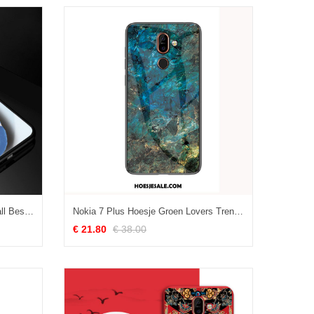
Nokia 7 Plus Hoesje Mooie Anti-fall Bescherming Hoes Mobiele Telefoon Goedkoop
Nokia 7 Plus Hoesje Groen Lovers Trend Glas Grote Kopen
€ 21.80
€ 38.00