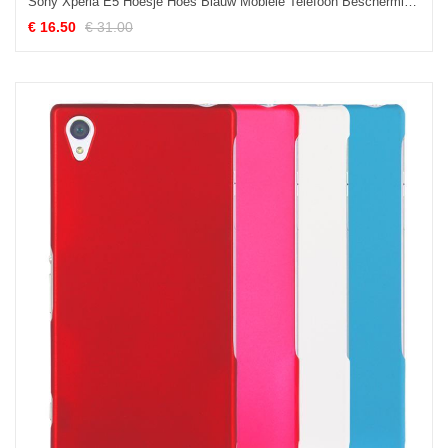
Sony Xperia E5 Hoesje Hoes Blauw Mobiele Telefoon Bescherming Online
€ 16.50
€ 31.00