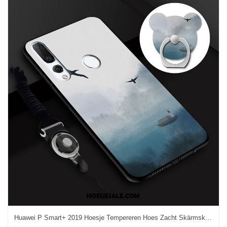
Huawei P Smart+ 2019 Hoesje Tempereren Hoes Zacht Skärmskydd Nieuw Kopen