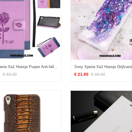
Sony Xperia Xa1 Hoesje Purper Anti-fall Hoes Mobiele Telefoon Leren Etui Korting
€ 40.00
€ 21.00
€ 38.00