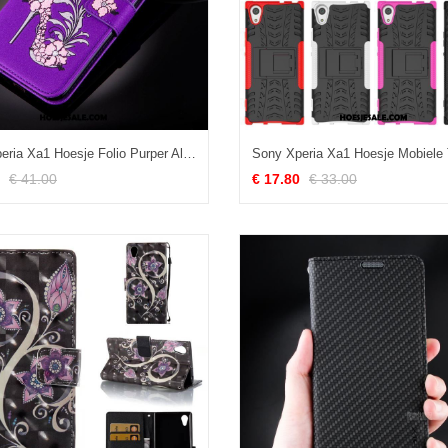
Sony Xperia Xa1 Hoesje Folio Purper All Inclusive Leren Etui Hanger Online
€ 41.00
€ 17.80
€ 33.00