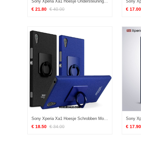
Sony Xperia Xa1 Hoesje Ondersteuning Folio Hoes Mobiele Telefoon Leren Etui Goedkoop
€ 21.80
€ 40.00
€ 17.00
Sony Xperia Xa1 Hoesje Schrobben Mobiele Telefoon Ring Hard Zwart Kopen
€ 18.50
€ 34.00
€ 17.90