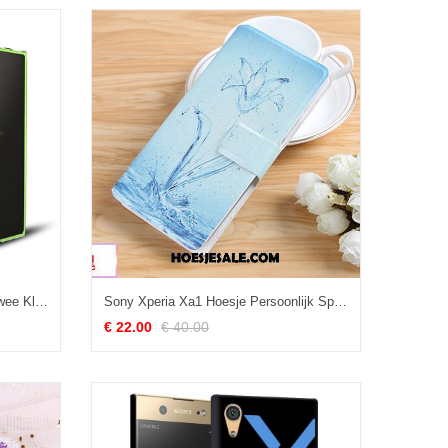
Sony Xperia Xa1 Hoesje Groen Twee Kleuren Hoes Omlijsting Zijde Goedkoop
Sony Xperia Xa1 Hoesje Persoonlijk Spotprent Hoes Mobiele Telefoon Hard Goedkoop
€ 22.00
€ 40.00