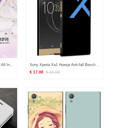
Sony Xperia Xa1 Hoesje Drijfzand All Inclusive Doorzichtig Purper Zacht Korting
Sony Xperia Xa1 Hoesje Anti-fall Bescherming Zwart Mobiele Telefoon Goedkoop
€ 17.00
€ 31.00