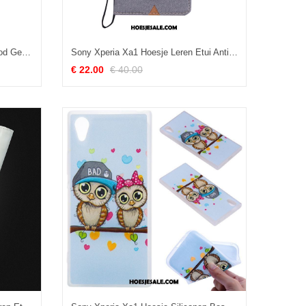
Sony Xperia Xa1 Hoesje Hard Rood Geschilderd Bescherming Hoes Sale
Sony Xperia Xa1 Hoesje Leren Etui Anti-fall Clamshell Grijs Mobiele Telefoon Online
€ 22.00
€ 40.00