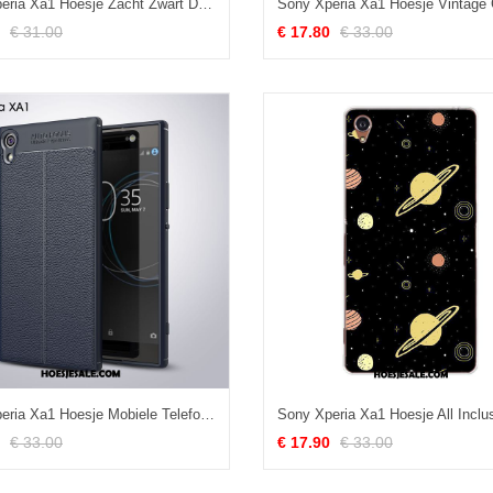
Sony Xperia Xa1 Hoesje Zacht Zwart Doorzichtig Mobiele Telefoon Schrobben Goedkoop
€ 31.00
€ 17.80
€ 33.00
Sony Xperia Xa1 Hoesje Mobiele Telefoon Anti-fall Hoes Bescherming Zacht Sale
€ 33.00
€ 17.90
€ 33.00