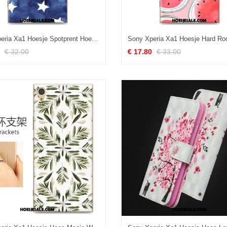
Sony Xperia Xa1 Hoesje Spotprent Hoes Bescherming Hard Geschilderd Korting
€ 32.00
€ 17.80
€ 33.00