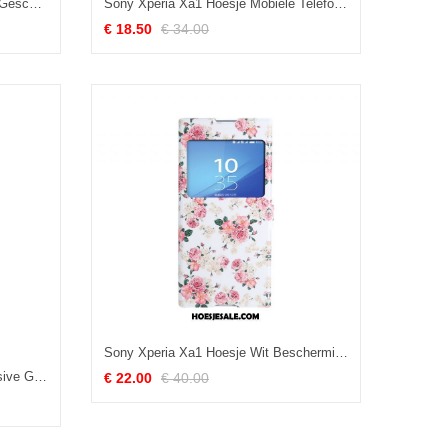
Sony Xperia Xa1 Hoesje Vintage Geschilderd Hoes Bescherming Scheppend Kopen
Sony Xperia Xa1 Hoesje Mobiele Telefoon Zacht Hoes Spotprent Roze Korting
€ 18.50
€ 34.00
Sony Xperia Xa1 Hoesje Wit Bescherming Leren Etui Ondersteuning Mobiele Telefoon Online
Sony Xperia Xa1 Hoesje All Inclusive Geschilderd Mobiele Telefoon Sterrenhemel Siliconen Aanbiedingen
€ 22.00
€ 40.00