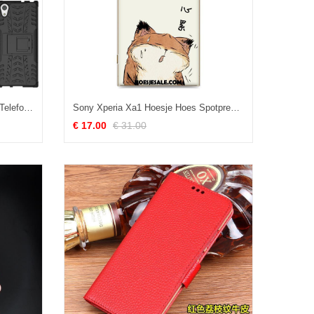
Sony Xperia Xa1 Hoesje Mobiele Telefoon Anti-fall Leren Etui Bescherming Hoes Aanbiedingen
Sony Xperia Xa1 Hoesje Hoes Spotprent Hard Geel Anti-fall Goedkoop
€ 17.00
€ 31.00