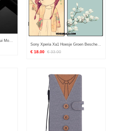
Sony Xperia Xa1 Hoesje Leren Etui Mobiele Telefoon Wit Zacht Folio Goedkoop
Sony Xperia Xa1 Hoesje Groen Bescherming All Inclusive Vers Geschilderd Goedkoop
€ 18.00
€ 33.00