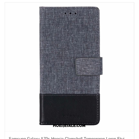
Samsung Galaxy A70s Hoesje Clamshell Tempereren Leren Etui Grijs Mobiele Telefoon Online