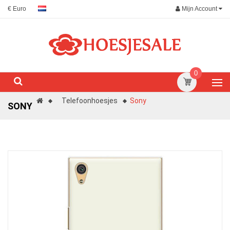
Mijn Account
€ Euro
0
Telefoonhoesjes
Sony
SONY