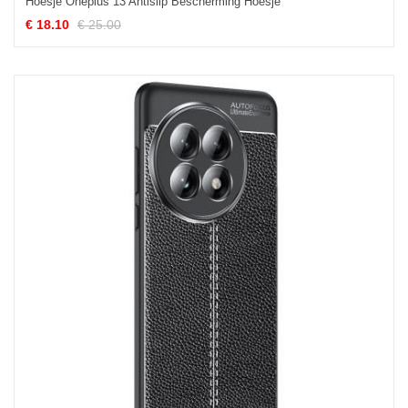
Hoesje Oneplus 13 Antislip Bescherming Hoesje
€ 18.10
€ 25.00