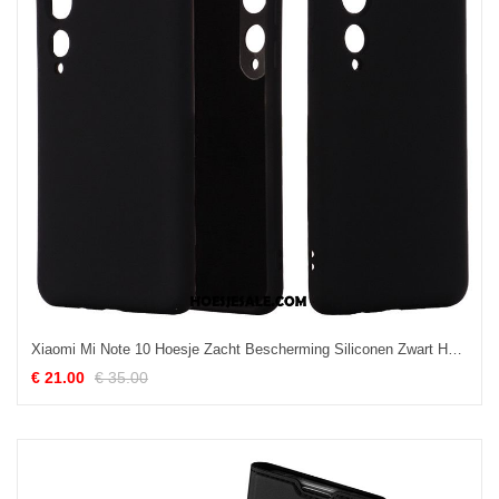
Xiaomi Mi Note 10 Hoesje Zacht Bescherming Siliconen Zwart Hoes Aanbiedingen
€ 21.00
€ 35.00