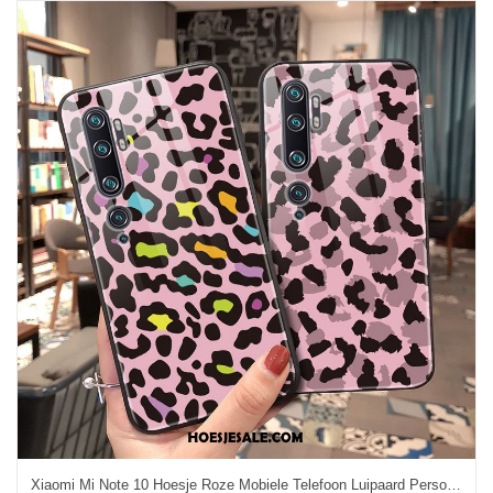
Xiaomi Mi Note 10 Hoesje Roze Mobiele Telefoon Luipaard Persoonlijk Scheppend Korting