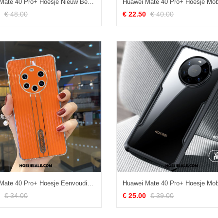
Huawei Mate 40 Pro+ Hoesje Nieuw Bescherming Hoes High End Blauw Sale
€ 48.00
€ 22.50
€ 40.00
Huawei Mate 40 Pro+ Hoesje Eenvoudige Nieuw All Inclusive Mobiele Telefoon Scheppend Sale
€ 34.00
€ 25.00
€ 39.00