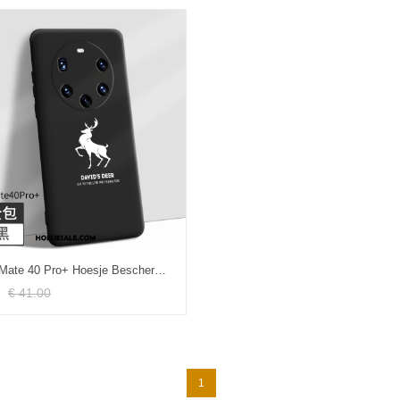
Huawei Mate 40 Pro+ Hoesje Bescherming Anti-fall Hoes Magnetisch Zwart Kopen
€ 41.00
1