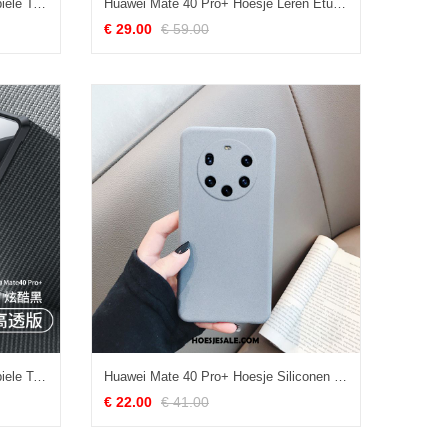
Huawei Mate 40 Pro+ Hoesje Mobiele Telefoon Anti-fall Rood Zacht Nieuw Sale
Huawei Mate 40 Pro+ Hoesje Leren Etui Mobiele Telefoon High End Clamshell Hoes Goedkoop
€ 29.00
€ 59.00
Huawei Mate 40 Pro+ Hoesje Mobiele Telefoon Gasbag Hoes Anti-fall Nieuw Kopen
Huawei Mate 40 Pro+ Hoesje Siliconen Grijs Zacht Bescherming Hoes Kopen
€ 22.00
€ 41.00