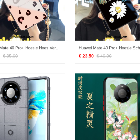
Huawei Mate 40 Pro+ Hoesje Hoes Vers Trend Roze Luipaard Korting
€ 35.00
€ 23.50
€ 40.00