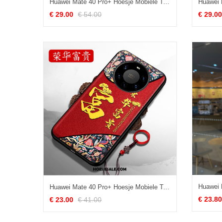
Huawei Mate 40 Pro+ Hoesje Mobiele Telefoon Echt Leer Luxe Omlijsting Anti-fall Goedkoop
€ 29.00
€ 54.00
€ 29.00
Huawei Mate 40 Pro+ Hoesje Mobiele Telefoon Reliëf Net Red Rood Zacht Sale
€ 23.80
€ 23.00
€ 41.00