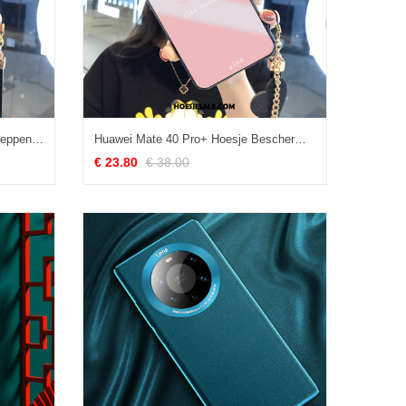
Huawei Mate 40 Pro+ Hoesje Scheppend Mobiele Telefoon Hoes Anti-fall Spiegel Korting
Huawei Mate 40 Pro+ Hoesje Bescherming Vers All Inclusive Spiegel Koe Aanbiedingen
€ 23.80
€ 38.00