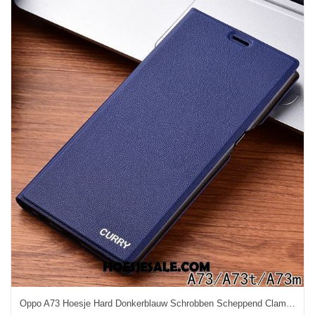
Oppo A73 Hoesje Hard Donkerblauw Schrobben Scheppend Clamshell Goedkoop