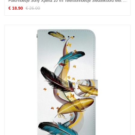
Folio-hoesje Sony Xperia 10 Vii Telefoonhoesje Sleutelkoord Met Boze Panda
€ 18.90
€ 26.00