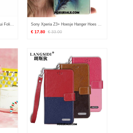
Sony Xperia Z3+ Hoesje Leren Etui Folio Bescherming Portemonnee Groen Goedkoop
Sony Xperia Z3+ Hoesje Hanger Hoes Bescherming Zacht Scheppend Kopen
€ 17.80
€ 33.00