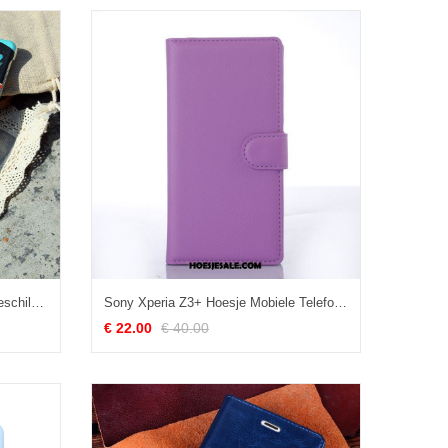
Sony Xperia Z3+ Hoesje Reliëf Geschilderd Mobiele Telefoon Pas Persoonlijk Kopen
Sony Xperia Z3+ Hoesje Mobiele Telefoon Tas Purper Ondersteuning Hoes Kopen
€ 22.00
€ 40.00