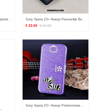
Sony Xperia Z3+ Hoesje Dun Spotprent Bescherming Doorzichtig Groen Goedkoop
Sony Xperia Z3+ Hoesje Persoonlijk Bescherming Clamshell Zwart Mobiele Telefoon Sale
€ 23.00
€ 42.00
Sony Xperia Z3+ Hoesje Portemonnee Leer Leren Etui Hoes Mobiele Telefoon Kopen