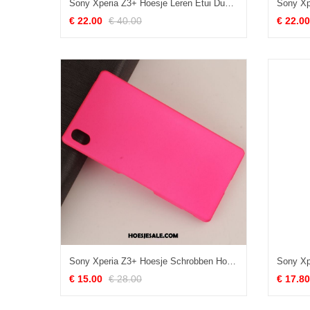
Sony Xperia Z3+ Hoesje Leren Etui Dun Mobiele Telefoon Bescherming Zacht Goedkoop
€ 22.00
€ 40.00
€ 22.00
Sony Xperia Z3+ Hoesje Schrobben Hoes Mobiele Telefoon Rood Bescherming Online
€ 15.00
€ 28.00
€ 17.80