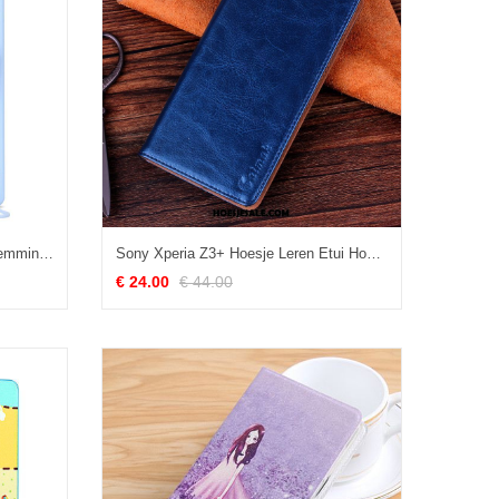
Sony Xperia Z3+ Hoesje Zacht Hemming Mobiele Telefoon Blauw Bescherming Korting
Sony Xperia Z3+ Hoesje Leren Etui Hoes Donkerblauw Mobiele Telefoon Bescherming Winkel
€ 24.00
€ 44.00