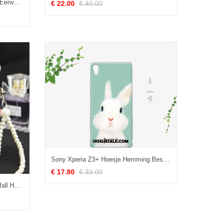
Sony Xperia Z3+ Hoesje Patroon Eenvoudige Spotprent Pas Grijs Kopen
€ 22.00
€ 40.00
Sony Xperia Z3+ Hoesje Hemming Bescherming Scheppend Trend Persoonlijk Sale
€ 17.80
€ 33.00
Sony Xperia Z3+ Hoesje Wit Anti-fall Hoes Bescherming Mobiele Telefoon Online