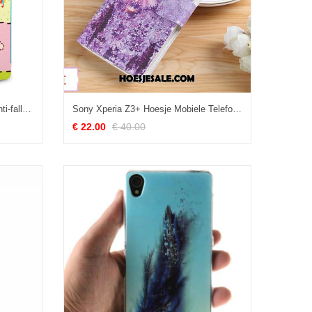
Sony Xperia Z3+ Hoesje Blauw Anti-fall Bescherming Omlijsting Achterklep Kopen
Sony Xperia Z3+ Hoesje Mobiele Telefoon Zacht Bescherming Siliconen Hoes Sale
€ 22.00
€ 40.00