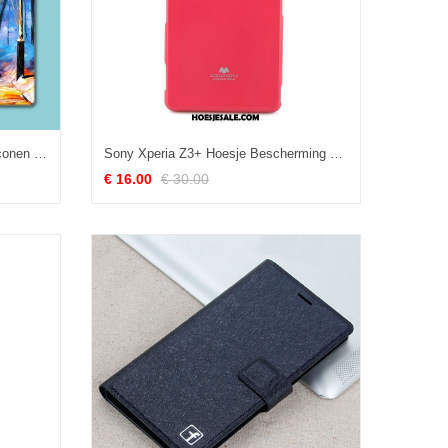
Sony Xperia Z3+ Hoesje Pas Siliconen Sterrenhemel Bescherming Hoes Kopen
Sony Xperia Z3+ Hoesje Bescherming Siliconen Rood Hoes Mobiele Telefoon Kopen
€ 16.00
€ 30.00