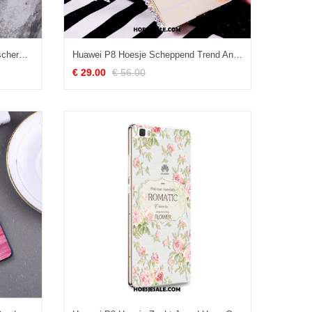
Huawei P8 Hoesje Hoge Hard Bescherming Ring Zilver Kopen
Huawei P8 Hoesje Scheppend Trend Anti-fall Gesp Persoonlijk Kopen
€ 29.00
€ 56.00