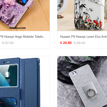
Huawei P8 Hoesje Hoge Mobiele Telefoon Bescherming Purper Leren Etui Sale
€ 37.00
€ 20.80
€ 38.00