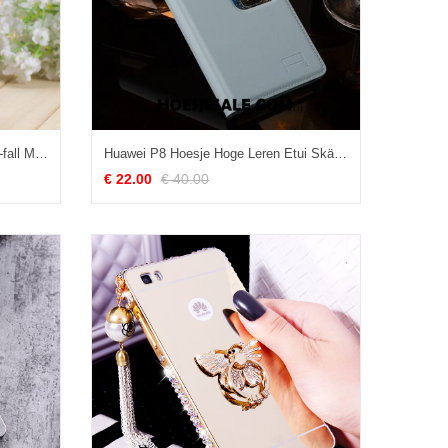
Huawei P8 Hoesje Leren Etui Anti-fall Mobiele Telefoon Bescherming Hoge Goedkoop
Huawei P8 Hoesje Hoge Leren Etui Skärmskydd Trend Dun Sale
€ 22.00
€ 40.00