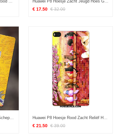
Huawei P8 Hoesje Hanger Hoes Rood Siliconen Anti-fall Aanbiedingen
Huawei P8 Hoesje Zacht Jeugd Hoes Groen Anti-fall Sale
€ 17.50
€ 32.00
Huawei P8 Hoesje Bescherming Scheppend Siliconen Persoonlijk Hoge Korting
Huawei P8 Hoesje Rood Zacht Reliëf Hoge Persoonlijk Kopen
€ 21.50
€ 39.00