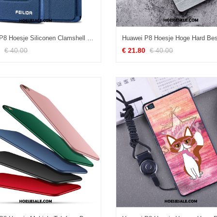
Huawei P8 Hoesje Siliconen Clamshell Blauw Mobiele Telefoon Hoge Korting
€ 40.00
€ 21.80
€ 40.00