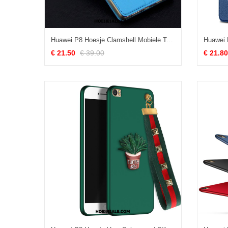
Huawei P8 Hoesje Clamshell Mobiele Telefoon Leren Etui Hoes Jeugd Sale
€ 21.50
€ 39.00
€ 21.80