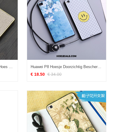
Huawei P8 Hoesje Jeugd Metaal Hoes Mobiele Telefoon Hard Kopen
Huawei P8 Hoesje Doorzichtig Bescherming Metaal Leren Etui Rood Sale
€ 18.50
€ 34.00