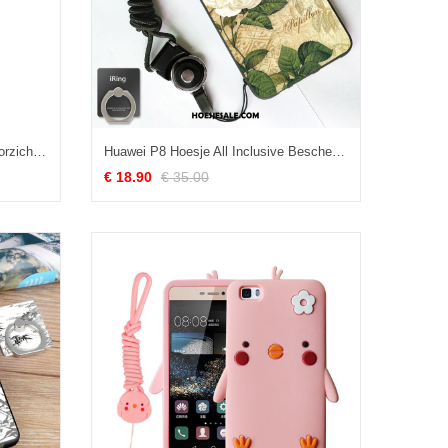
Huawei P8 Hoesje Hoge Hoes Doorzichtig Zacht Siliconen Winkel
Huawei P8 Hoesje All Inclusive Bescherming Hanger Jeugd Geel Online
€ 18.90
€ 35.00