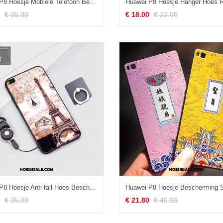
Huawei P8 Hoesje Mobiele Telefoon Bescherming Schrobben Eenvoudige Siliconen Sale
€ 35.00
€ 18.00
€ 33.00
Huawei P8 Hoesje Anti-fall Hoes Bescherming Hanger Hoge Sale
€ 35.00
€ 21.80
€ 40.00