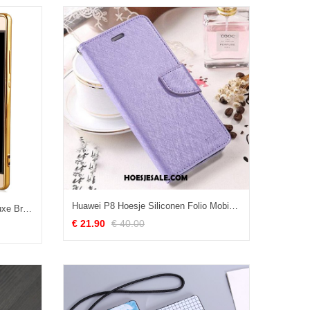
Huawei P8 Hoesje Siliconen Folio Mobiele Telefoon Bescherming Zacht Kopen
Huawei P8 Hoesje All Inclusive Luxe Bruin Leer Anti-fall Korting
€ 21.90
€ 40.00